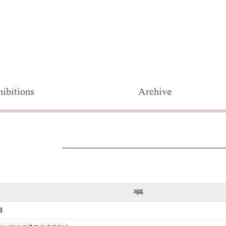
ibitions
Archive
제목
내