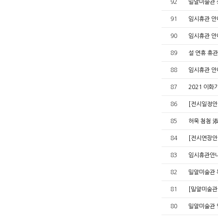
92
밀알미술관 
91
임시휴관 안
90
임시휴관 안
89
설 연휴 휴관
88
임시휴관 안
87
2021 이
86
[전시일정안내
85
허욱 첨첨 
84
[전시연장안내
83
임시휴관안
82
밀알미술관 
81
[밀알미술관
80
밀알미술관 