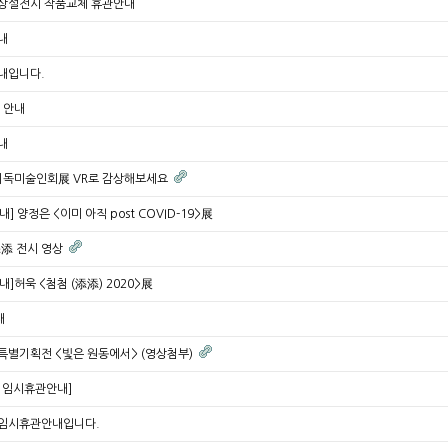
상설전시 작품교체 휴관안내
내
내입니다.
 안내
내
화기독미술인회展 VR로 감상해보세요
] 양정은 <이미 아직 post COVID-19>展
添添 전시 영상
]허욱 <첨첨 (添添) 2020>展
내
특별기획전 <빛은 원동에서> (영상첨부)
 임시휴관안내]
임시휴관안내입니다.