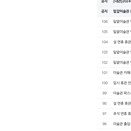
공지
[대관]20
공지
밀알미술관 
106
밀알미술관
105
밀알미술관
104
설 연휴 휴관
103
밀알미술관
102
밀알미술관
101
미술관 카페
100
임시 휴관 
99
미술관 왁스
98
설 연휴 휴관
97
추석 연휴 
96
미술관 출입