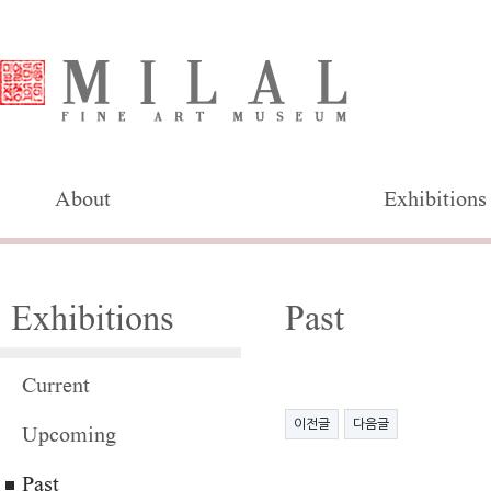
About
Exhibitions
Exhibitions
Past
Current
이전글
다음글
Upcoming
Past